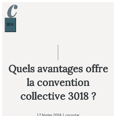
Aller
au
contenu
MENU
Quels avantages offre
la convention
collective 3018 ?
17 février 2024
|
cocostar