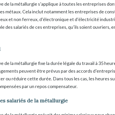
e de la métallurgie s’applique à toutes les entreprises dont 
des métaux. Cela inclut notamment les entreprises de con
eux et non ferreux, d’électronique et d’électricité industrie
e des salariés de ces entreprises, qu’ils soient ouvriers, 
l
e de la métallurgie fixe la durée légale du travail à 35 heu
ements peuvent être prévus par des accords d’entrepris
 ou réduire cette durée. Dans tous les cas, les heures s
ompensées par un repos compensateur.
s salariés de la métallurgie
ve de la métallurgie prévoit des minima salariaux pour cha